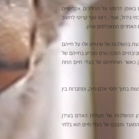
 באופן דרסטי על תהליכים אקלימיים
 גידול, ועוד - ראוי ואף קריטי לחשוב
ים האחרים המאכלסים אותן
 בהשלכות של שינויים אלו על חייהם
ביבתיים הפכה גורם מכריע בחייהם של
 כאשר חוויותיהם של בעלי חיים תחת
ות בתוך יחסי אדם-חיה, ומחברות בין
 הן ההשלכות של פעולות האדם בעידן
המועד ומצבם של בעלי חיים הוא בלתי