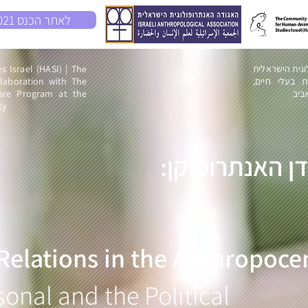
לאתר הכנס 2021
Israel (HASI) | The
וגית הישראלית
llaboration with The
חת בעלי חיים
are Program at the
ביב
ty
דן
האנתרופוקן:
elations in the Anthropoce
sonal
and the Political