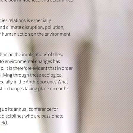
ies relations is especially
nd climate disruption, pollution,
t of human action on the environment
han on the implications of these
pt to environmental changes has
 It is therefore evident that in order
 living through these ecological
pecially in the Anthropocene? What
stic changes taking place on earth?
 up its annual conference for
c disciplines who are passionate
eld.