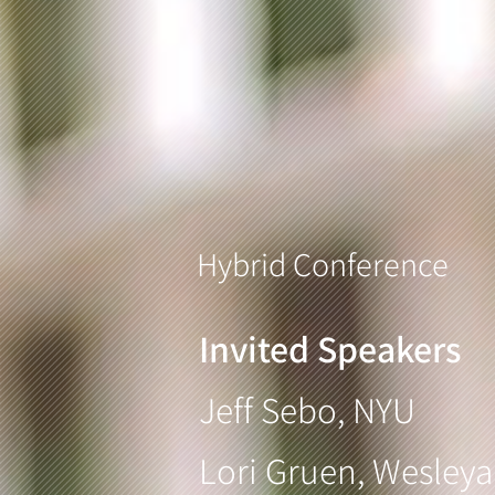
Hybrid Conference
Invited Speakers
Jeff Sebo, NYU
Lori Gruen, Wesleya