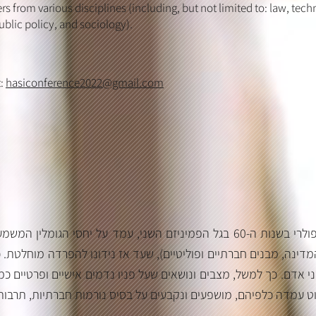
 from various disciplines (including, but not limited to: law, tec
public policy, and sociology).
t:
hasiconference2022@gmail.com
הביטוי ׳האישי הוא הפוליטי׳ שהפך לפופולרי בשנות ה-60 בגל הפמיניזם השני, ע,
מדינה, מבנים חברתיים ופוליטיים), שעד אז נידונו להפרדה מוחלטת. כי
ני אדם. כך למשל, מצבים ונושאים שעל פניו נדמים אישיים ופרטיים כמ
קוט עמדה כלפיהם, מושפעים ונקבעים על בסיס נורמות חברתיות, תרבותי