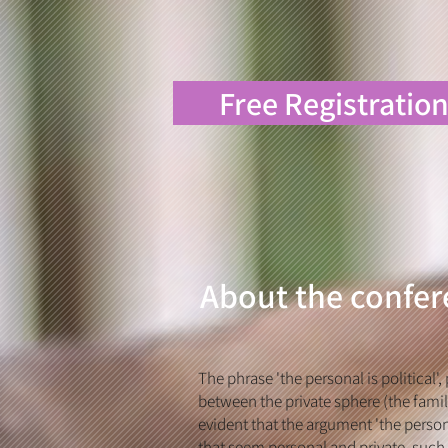
The phrase 'the personal is political
between the private sphere (the family,
evident that the argument 'the person
that seem personal and private, such 