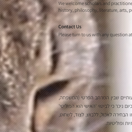
We welcome scholars and practitioners
history, philosophy, literature, arts, 
Contact Us
Please turn to us with any question a
מד על יחסי הגומלין המשמעותיים שבין המרחב הפרטי (המשפחה
ום ניכר כי לביטוי 'האישי הוא הפוליטי
ו הבחירה לאכול, ללבוש, לצוד, לשחוט
ות ופוליטיות