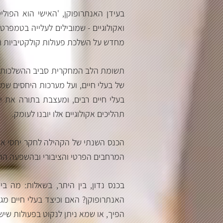
בעידן האנתרופוקן, 'האישי הוא הפול
ואקולוגיים - שמובילים לעלייה בטמפרטו
מחדש על השלכת פעולות קולקטיביות וא.
תשומת הלב המחקרית סביב ההשלכות של
של בעלי חיים, ועל מערכות היחסים שמ
בעלי חיים רבים, ומעצבת בתורה את י
תהליכים אקולוגיים אלו יובנו לעומק.
הכנס השנתי של הקהילה לחקר יחסי אדם
המרחבים הפרטי והציבורי ובהשפעה .
בכנס נדון, בין היתר, בשאלות: מה
בי
האנתרופוקן? האם וכיצד בעלי חיים מג
הפיך, או שמא ניתן לנקוט בפעולות שיש?