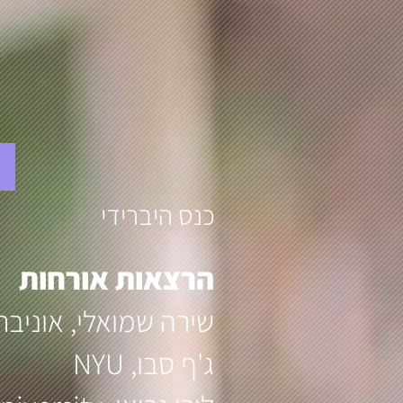
כנס היברידי
הרצאות אורחות
שירה שמואלי, אוניב
ג'ף סבו, NYU