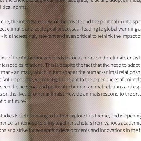
litical norms.
ne, the interrelatedness of the private and the political in interspec
ct climatic and ecological processes - leading to global warming a
 it is increasingly relevant and even critical to rethink the impac
ons of the Anthropocene tends to focus more on the climate crisis t
nterspecies relations. This is despite the fact that the need to ada
of many animals, which in turn shapes the human-animal relationship.
e Anthropocene, we must gain insight to the experiences of animals
tween the personal and political in human-animal-relations and es
s on the lives of other animals? How do animals respond to the dra
of our future?
es Israel is looking to further explore this theme, and is opening
erence is intended to bring together scholars from various academi
ns and strive for generating developments and innovations in the fi