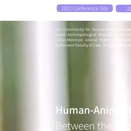
2021 Conference Site
The Community for Human-Animal Studies 
Israeli Anthropological Association in co
Coller-Menmon Animal Rights and Welf
Buchmann Faculty of Law, Tel Aviv Universi
Human-Animal R
Between the Per