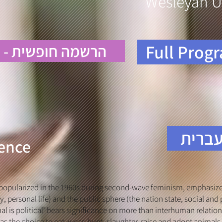
Free Registration - הרשמה חופשית
עברית
About the conference
', popularized in the 1960s during second-wave feminism, emphasizes
 personal life) and the public sphere (the nation state, social and pol
al is political' bears significance on more than interhuman relatio
as the choice to eat, wear, hunt, slaughter, raise and adopt animal