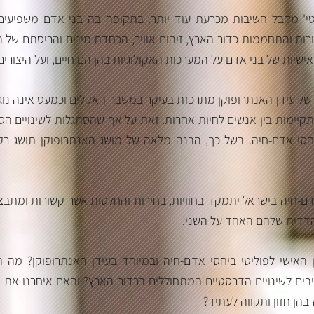
יטי' מקבל חשיבות מכרעת עוד יותר. בתקופה בה בני אדם משפיעים
רות והתחממות כדור הארץ, זיהום אוויר, הכחדת מינים והריסתם של בתי
ישיות של בני אדם על המערכות האקולוגיות בהן הם חיים, ועל היצור
 עידן האנתרופוקן מתרכזת בעיקר במשבר האקלים וכמעט אינה נוגעת
תקיימות בין אנשים לחיות אחרות. זאת על אף שהסתגלות לשינויים הס
חסי אדם-חיה. בשל כך, הבנה מלאה של מושג האנתרופוקן תושג רק
-חיה בישראל יתמקד בחוויות, בחירות והחלטות אשר קשורות ומתבצע
ההדדית שלהם האחד על השני
ן האישי לפוליטי ביחסי אדם-חיה ובמיוחד בעידן האנתרופוקן? מה
יבים לשינויים הדרסטיים המתחוללים בכדור הארץ? והאם איחרנו את 
 בהן חזון ותקווה לעתיד