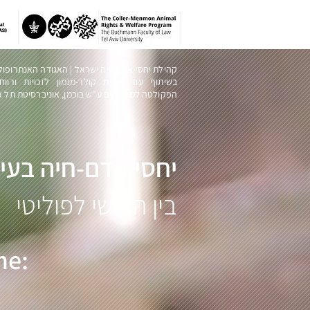
קהילת יחסי אדם-חיה ישראל | האגודה האנתרופול
בשיתוף עם תכנית קולר-מנמון לזכויות ורוו,
הפקולטה למשפטים ע"ש בוכמן, אוניברסיטת תל א
יחסי אדם-חיה בעי
בין האישי לפוליטי
ne: