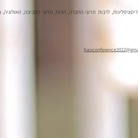
יסציפלינות, לרבות מדעי החברה, הרוח, מדעי הסביבה, זואולוגיה,
hasiconference2022@gma