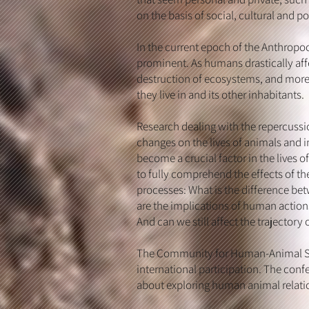
on the basis of social, cultural and po
In the current epoch of the Anthropoce
prominent. As humans drastically affe
destruction of ecosystems, and more -
they live in and its other inhabitants.
Research dealing with the repercussi
changes on the lives of animals and i
become a crucial factor in the lives 
to fully comprehend the effects of th
processes: What is the difference be
are the implications of human action
And can we still affect the trajectory 
The Community for Human-Animal Studi
international participation. The conf
about exploring human animal relatio